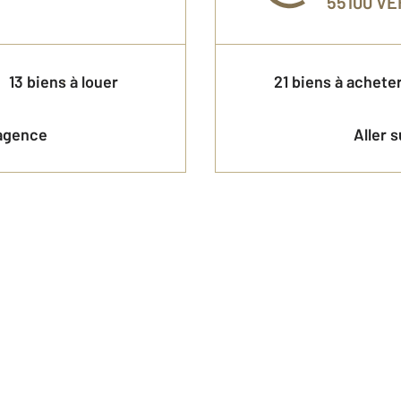
55100
VE
13 biens à louer
21 biens à achete
l'agence
Aller