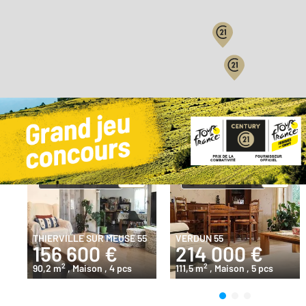
Les coups de coeur
de nos a
500 m
©
Mappy
Exclusivité
Exclusivité
THIERVILLE SUR MEUSE 55
VERDUN 55
156 600 €
214 000 €
2
2
90,2 m
, Maison
, 4 pcs
111,5 m
, Maison
, 5 pcs