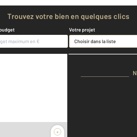
biens de 2 agences CEN
Trouvez votre bien en quelques clics
 budget
Votre projet
Choisir dans la liste
N
+