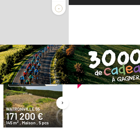
-
gences
Vendu
Exclusivité
WATRONVILLE 55
VERDUN 55
T
171 200 €
60 000 €
2
2
145 m
, Maison
, 5 pcs
80 m
, Appartement
, 4 pcs
4