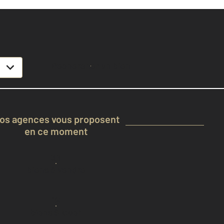
TURY 21
Rechercher un bien
os agences vous proposent
en ce moment
36
biens à vendre
19
biens à louer